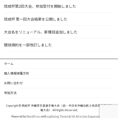
琉成杯第2回大会、参加受付を開始しました
琉成杯 第一回大会結果を公開しました
大会名をリニューアル、新種目追加しました
競技規約を一部改訂しました
ホーム
個人情報保護方針
お問い合わせ
参加方法
Copyright © 琉成杯 沖縄空手道選手権大会（旧・全日本沖縄伝統上地流空手道選手
権大会） All Rights Reserved.
Powered by
WordPress
with
Lightning Theme
&
VK All in One Expansion Unit