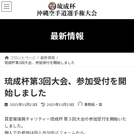
コ
ナ
ン
ビ
テ
ゲ
ン
ー
ツ
シ
へ
ョ
最新情報
ス
ン
キ
に
ッ
移
プ
動
フロントページ
最新情報
琉成杯第3回大会、参加受付を開始しました
琉成杯第3回大会、参加受付を開
始しました
最
2025年11月23日
2025年11月23日
事務局・菊
終
更
首里城復興チャリティー琉成杯 第３回大会の参加受付を開始いた
新
日
しました。
時
個人での参加は
個人参加申込フォーム
から、