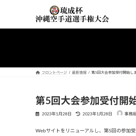
コ
ナ
ン
ビ
テ
ゲ
ン
ー
ツ
シ
へ
ョ
ス
ン
キ
に
ッ
移
プ
動
フロントページ
最新情報
第5回大会参加受付開始し
第5回大会参加受付開
最
2023年1月28日
2023年1月28日
事務
終
更
Webサイトをリニューアルし、第5回の参加
新