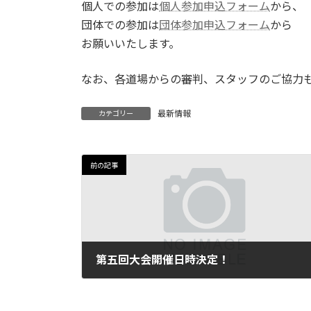
日
個人での参加は
個人参加申込フォーム
から、
時
団体での参加は
団体参加申込フォーム
から
:
お願いいたします。
なお、各道場からの審判、スタッフのご協力
最新情報
カテゴリー
前の記事
第五回大会開催日時決定！
2023年1月28日