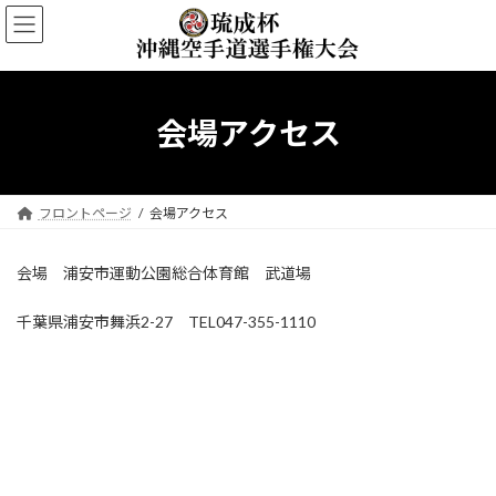
コ
ナ
ン
ビ
テ
ゲ
ン
ー
ツ
シ
へ
ョ
会場アクセス
ス
ン
キ
に
ッ
移
プ
動
フロントページ
会場アクセス
会場 浦安市運動公園総合体育館 武道場
千葉県浦安市舞浜2-27 TEL047-355-1110